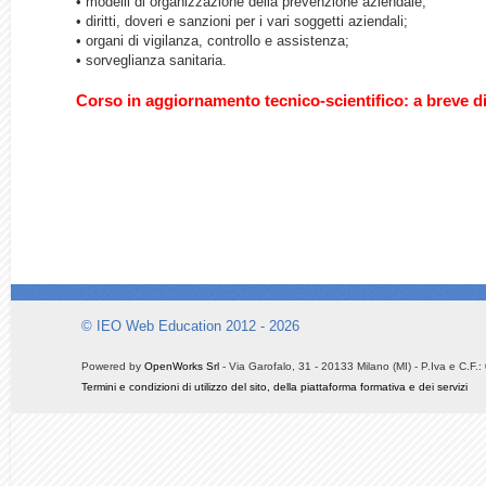
• modelli di organizzazione della prevenzione aziendale;
• diritti, doveri e sanzioni per i vari soggetti aziendali;
• organi di vigilanza, controllo e assistenza;
• sorveglianza sanitaria.
Corso in aggiornamento tecnico-scientifico: a breve d
© IEO Web Education 2012 - 2026
Powered by
OpenWorks Srl
- Via Garofalo, 31 - 20133 Milano (MI) - P.Iva e C.F
Termini e condizioni di utilizzo del sito, della piattaforma formativa e dei servizi