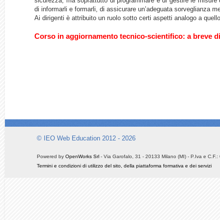
sicurezza, ma soprattutto di programmare e di gestire le misure di
di informarli e formarli, di assicurare un’adeguata sorveglianza 
Ai dirigenti è attribuito un ruolo sotto certi aspetti analogo a quell
Corso in aggiornamento tecnico-scientifico: a breve d
© IEO Web Education 2012 - 2026
Powered by
OpenWorks Srl
- Via Garofalo, 31 - 20133 Milano (MI) - P.Iva e C.F
Termini e condizioni di utilizzo del sito, della piattaforma formativa e dei servizi